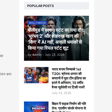
POPULAR POSTS
BOLLYWOOD
बॉलीवुड में एक्शन स्टंट का नया दौर:
'धुरंधर 2' और शाहरुख़ खान की
'किंग' में AI नहीं, असली धमाकों से
किया गया रियल स्टंट शूट
by
Admin
-
July 23, 2026
तक
भारत बनाम जिम्बाब्वे 1st
T20I: श्रेयस अय्यर की
इंजन बना
कप्तानी में युवा टीम इंडिया का
हरारे में अभियान, 15 वर्षीय
वैभव सूर्यवंशी पर टिकी नजरें
July 23, 2026
बिहार में सड़क निर्माण की गति
तेज: ग्रामीण संपर्क योजना से