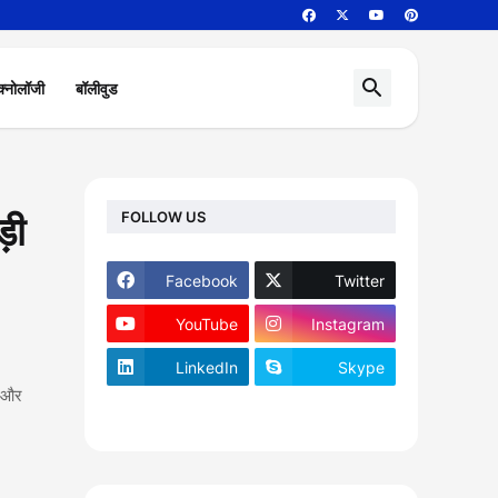
क्नोलॉजी
बॉलीवुड
FOLLOW US
़ी
Facebook
Twitter
YouTube
Instagram
LinkedIn
Skype
न और
footer-wrapper