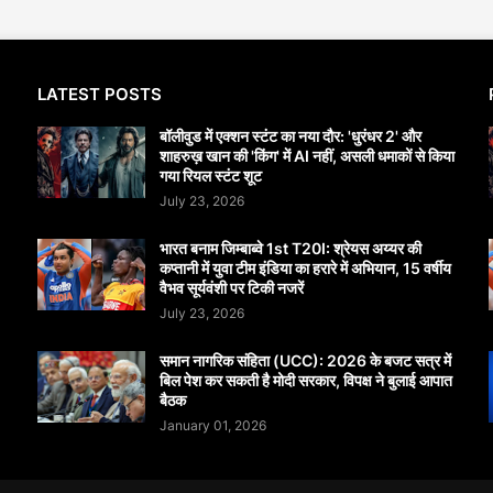
LATEST POSTS
बॉलीवुड में एक्शन स्टंट का नया दौर: 'धुरंधर 2' और
शाहरुख़ खान की 'किंग' में AI नहीं, असली धमाकों से किया
गया रियल स्टंट शूट
July 23, 2026
भारत बनाम जिम्बाब्वे 1st T20I: श्रेयस अय्यर की
कप्तानी में युवा टीम इंडिया का हरारे में अभियान, 15 वर्षीय
वैभव सूर्यवंशी पर टिकी नजरें
July 23, 2026
समान नागरिक संहिता (UCC): 2026 के बजट सत्र में
बिल पेश कर सकती है मोदी सरकार, विपक्ष ने बुलाई आपात
बैठक
January 01, 2026