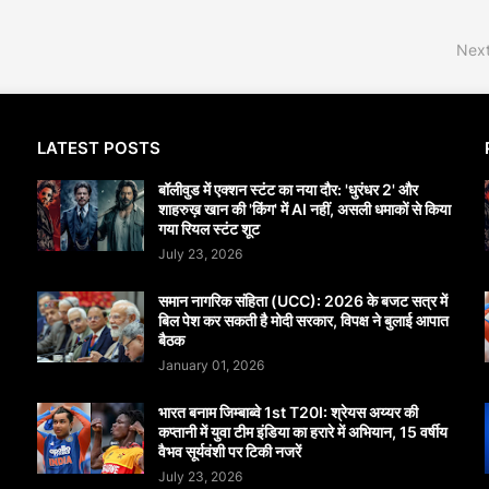
Next
LATEST POSTS
बॉलीवुड में एक्शन स्टंट का नया दौर: 'धुरंधर 2' और
शाहरुख़ खान की 'किंग' में AI नहीं, असली धमाकों से किया
गया रियल स्टंट शूट
July 23, 2026
समान नागरिक संहिता (UCC): 2026 के बजट सत्र में
बिल पेश कर सकती है मोदी सरकार, विपक्ष ने बुलाई आपात
बैठक
January 01, 2026
भारत बनाम जिम्बाब्वे 1st T20I: श्रेयस अय्यर की
कप्तानी में युवा टीम इंडिया का हरारे में अभियान, 15 वर्षीय
वैभव सूर्यवंशी पर टिकी नजरें
July 23, 2026