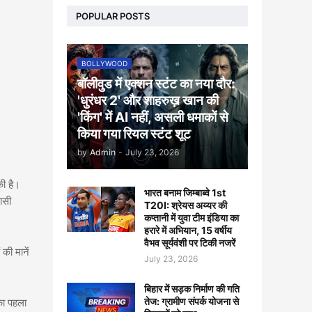
POPULAR POSTS
BOLLYWOOD
बॉलीवुड में एक्शन स्टंट का नया दौर:
'धुरंधर 2' और शाहरुख़ खान की
'किंग' में AI नहीं, असली धमाकों से
किया गया रियल स्टंट शूट
by
Admin
-
July 23, 2026
की है।
भारत बनाम जिम्बाब्वे 1st
ासी
T20I: श्रेयस अय्यर की
कप्तानी में युवा टीम इंडिया का
हरारे में अभियान, 15 वर्षीय
वैभव सूर्यवंशी पर टिकी नजरें
की मानें
July 23, 2026
।
बिहार में सड़क निर्माण की गति
तेज: ग्रामीण संपर्क योजना से
का पहला