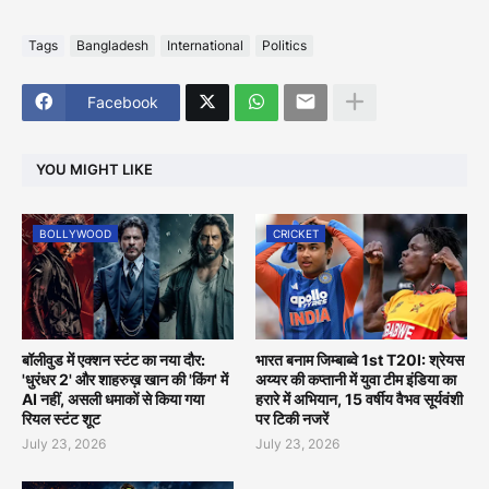
Tags
Bangladesh
International
Politics
Facebook
YOU MIGHT LIKE
BOLLYWOOD
CRICKET
बॉलीवुड में एक्शन स्टंट का नया दौर:
भारत बनाम जिम्बाब्वे 1st T20I: श्रेयस
'धुरंधर 2' और शाहरुख़ खान की 'किंग' में
अय्यर की कप्तानी में युवा टीम इंडिया का
AI नहीं, असली धमाकों से किया गया
हरारे में अभियान, 15 वर्षीय वैभव सूर्यवंशी
रियल स्टंट शूट
पर टिकी नजरें
July 23, 2026
July 23, 2026