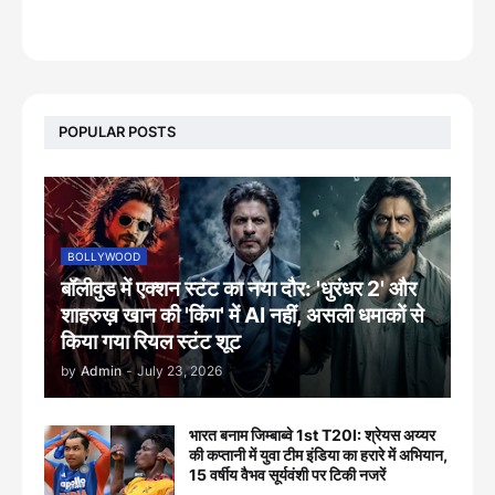
footer-wrapper
POPULAR POSTS
BOLLYWOOD
बॉलीवुड में एक्शन स्टंट का नया दौर: 'धुरंधर 2' और
शाहरुख़ खान की 'किंग' में AI नहीं, असली धमाकों से
किया गया रियल स्टंट शूट
by
Admin
-
July 23, 2026
भारत बनाम जिम्बाब्वे 1st T20I: श्रेयस अय्यर
की कप्तानी में युवा टीम इंडिया का हरारे में अभियान,
15 वर्षीय वैभव सूर्यवंशी पर टिकी नजरें