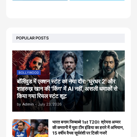
footer-wrapper
POPULAR POSTS
BOLLYWOOD
बॉलीवुड में एक्शन स्टंट का नया दौर: 'धुरंधर 2' और
शाहरुख़ खान की 'किंग' में AI नहीं, असली धमाकों से
किया गया रियल स्टंट शूट
by
Admin
-
July 23, 2026
भारत बनाम जिम्बाब्वे 1st T20I: श्रेयस अय्यर
की कप्तानी में युवा टीम इंडिया का हरारे में अभियान,
15 वर्षीय वैभव सूर्यवंशी पर टिकी नजरें