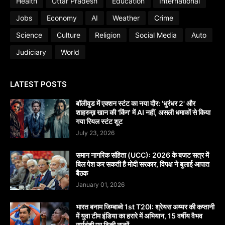
Health
Uttar Pradesh
Education
International
Jobs
Economy
AI
Weather
Crime
Science
Culture
Religion
Social Media
Auto
Judiciary
World
LATEST POSTS
बॉलीवुड में एक्शन स्टंट का नया दौर: 'धुरंधर 2' और
शाहरुख़ खान की 'किंग' में AI नहीं, असली धमाकों से किया
गया रियल स्टंट शूट
July 23, 2026
समान नागरिक संहिता (UCC): 2026 के बजट सत्र में
बिल पेश कर सकती है मोदी सरकार, विपक्ष ने बुलाई आपात
बैठक
January 01, 2026
भारत बनाम जिम्बाब्वे 1st T20I: श्रेयस अय्यर की कप्तानी
में युवा टीम इंडिया का हरारे में अभियान, 15 वर्षीय वैभव
सूर्यवंशी पर टिकी नजरें