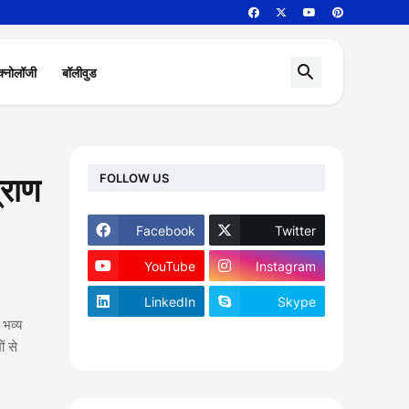
क्नोलॉजी
बॉलीवुड
FOLLOW US
्राण
Facebook
Twitter
YouTube
Instagram
LinkedIn
Skype
 भव्य
footer-wrapper
ं से