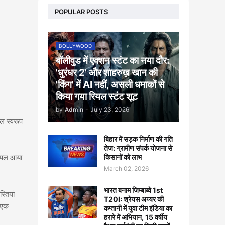
POPULAR POSTS
BOLLYWOOD
बॉलीवुड में एक्शन स्टंट का नया दौर:
'धुरंधर 2' और शाहरुख़ खान की
'किंग' में AI नहीं, असली धमाकों से
किया गया रियल स्टंट शूट
by
Admin
-
July 23, 2026
ाल स्वरूप
बिहार में सड़क निर्माण की गति
तेज: ग्रामीण संपर्क योजना से
किसानों को लाभ
ह पल आया
March 02, 2026
भारत बनाम जिम्बाब्वे 1st
्तियां
T20I: श्रेयस अय्यर की
 एक
कप्तानी में युवा टीम इंडिया का
हरारे में अभियान, 15 वर्षीय