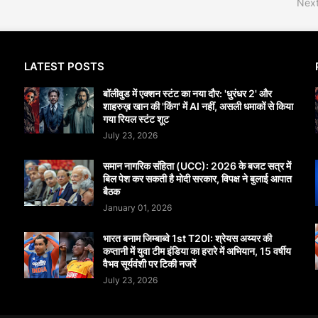
Next
LATEST POSTS
बॉलीवुड में एक्शन स्टंट का नया दौर: 'धुरंधर 2' और
शाहरुख़ खान की 'किंग' में AI नहीं, असली धमाकों से किया
गया रियल स्टंट शूट
July 23, 2026
समान नागरिक संहिता (UCC): 2026 के बजट सत्र में
बिल पेश कर सकती है मोदी सरकार, विपक्ष ने बुलाई आपात
बैठक
January 01, 2026
भारत बनाम जिम्बाब्वे 1st T20I: श्रेयस अय्यर की
कप्तानी में युवा टीम इंडिया का हरारे में अभियान, 15 वर्षीय
वैभव सूर्यवंशी पर टिकी नजरें
July 23, 2026