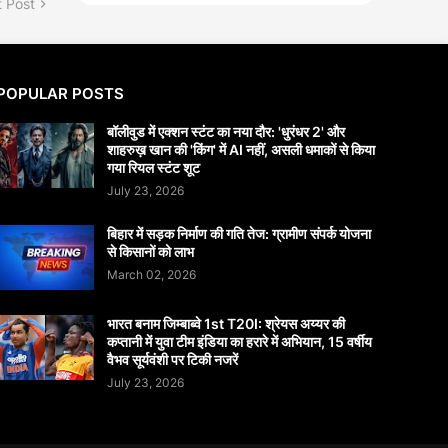
 Post
POPULAR POSTS
बॉलीवुड में एक्शन स्टंट का नया दौर: 'धुरंधर 2' और
शाहरुख़ खान की 'किंग' में AI नहीं, असली धमाकों से किया
गया रियल स्टंट शूट
July 23, 2026
बिहार में सड़क निर्माण की गति तेज: ग्रामीण संपर्क योजना
से किसानों को लाभ
March 02, 2026
भारत बनाम जिम्बाब्वे 1st T20I: श्रेयस अय्यर की
कप्तानी में युवा टीम इंडिया का हरारे में अभियान, 15 वर्षीय
वैभव सूर्यवंशी पर टिकी नजरें
July 23, 2026