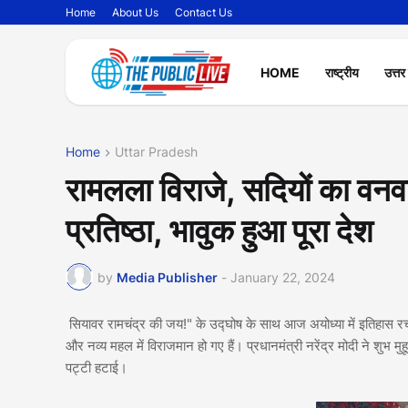
Home
About Us
Contact Us
HOME
राष्ट्रीय
उत्तर
Home
Uttar Pradesh
रामलला विराजे, सदियों का वनवा
प्रतिष्ठा, भावुक हुआ पूरा देश
by
Media Publisher
-
January 22, 2024
सियावर रामचंद्र की जय!" के उद्घोष के साथ आज अयोध्या में इतिहास रच
और नव्य महल में विराजमान हो गए हैं। प्रधानमंत्री नरेंद्र मोदी ने शुभ म
पट्टी हटाई।