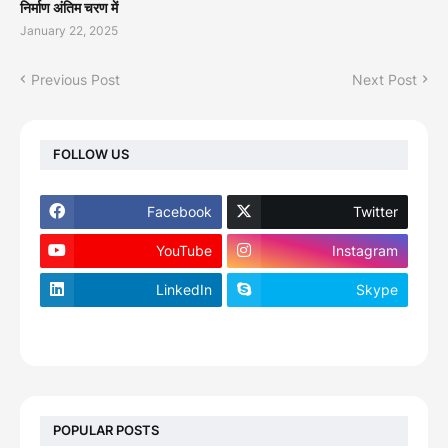
निर्माण अंतिम चरण में
January 22, 2025
Previous Post
Next Post
FOLLOW US
Facebook
Twitter
YouTube
Instagram
LinkedIn
Skype
footer-wrapper
POPULAR POSTS