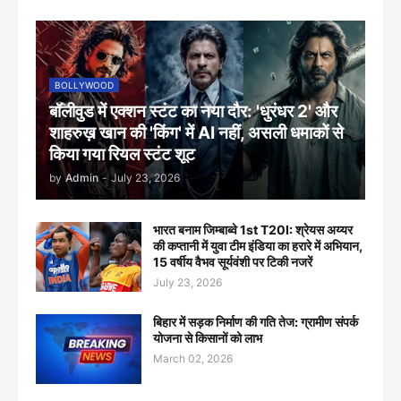
BOLLYWOOD
बॉलीवुड में एक्शन स्टंट का नया दौर: 'धुरंधर 2' और
शाहरुख़ खान की 'किंग' में AI नहीं, असली धमाकों से
किया गया रियल स्टंट शूट
by
Admin
-
July 23, 2026
भारत बनाम जिम्बाब्वे 1st T20I: श्रेयस अय्यर
की कप्तानी में युवा टीम इंडिया का हरारे में अभियान,
15 वर्षीय वैभव सूर्यवंशी पर टिकी नजरें
July 23, 2026
बिहार में सड़क निर्माण की गति तेज: ग्रामीण संपर्क
योजना से किसानों को लाभ
March 02, 2026