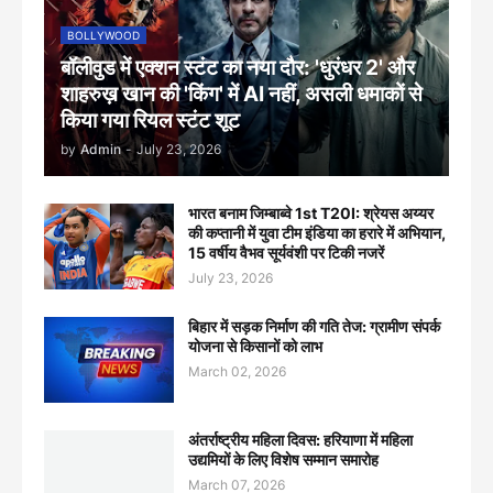
BOLLYWOOD
बॉलीवुड में एक्शन स्टंट का नया दौर: 'धुरंधर 2' और
शाहरुख़ खान की 'किंग' में AI नहीं, असली धमाकों से
किया गया रियल स्टंट शूट
by
Admin
-
July 23, 2026
भारत बनाम जिम्बाब्वे 1st T20I: श्रेयस अय्यर
की कप्तानी में युवा टीम इंडिया का हरारे में अभियान,
15 वर्षीय वैभव सूर्यवंशी पर टिकी नजरें
July 23, 2026
बिहार में सड़क निर्माण की गति तेज: ग्रामीण संपर्क
योजना से किसानों को लाभ
March 02, 2026
अंतर्राष्ट्रीय महिला दिवस: हरियाणा में महिला
उद्यमियों के लिए विशेष सम्मान समारोह
March 07, 2026