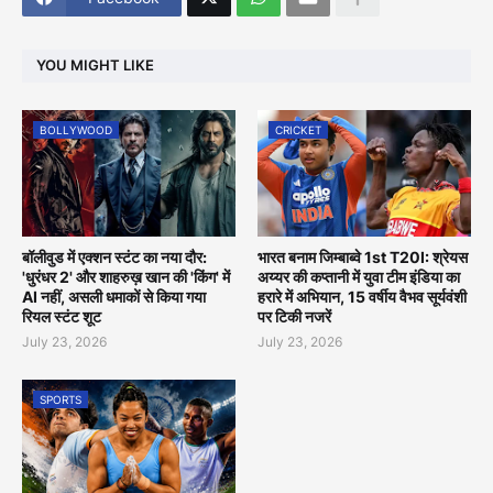
YOU MIGHT LIKE
BOLLYWOOD
CRICKET
बॉलीवुड में एक्शन स्टंट का नया दौर:
भारत बनाम जिम्बाब्वे 1st T20I: श्रेयस
'धुरंधर 2' और शाहरुख़ खान की 'किंग' में
अय्यर की कप्तानी में युवा टीम इंडिया का
AI नहीं, असली धमाकों से किया गया
हरारे में अभियान, 15 वर्षीय वैभव सूर्यवंशी
रियल स्टंट शूट
पर टिकी नजरें
July 23, 2026
July 23, 2026
SPORTS