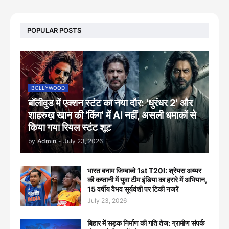
POPULAR POSTS
BOLLYWOOD
बॉलीवुड में एक्शन स्टंट का नया दौर: 'धुरंधर 2' और
शाहरुख़ खान की 'किंग' में AI नहीं, असली धमाकों से
किया गया रियल स्टंट शूट
by
Admin
-
July 23, 2026
भारत बनाम जिम्बाब्वे 1st T20I: श्रेयस अय्यर
की कप्तानी में युवा टीम इंडिया का हरारे में अभियान,
15 वर्षीय वैभव सूर्यवंशी पर टिकी नजरें
July 23, 2026
बिहार में सड़क निर्माण की गति तेज: ग्रामीण संपर्क