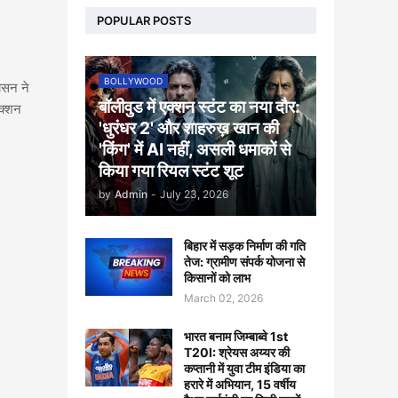
POPULAR POSTS
BOLLYWOOD
ासन ने
बॉलीवुड में एक्शन स्टंट का नया दौर:
क्शन
'धुरंधर 2' और शाहरुख़ खान की
'किंग' में AI नहीं, असली धमाकों से
किया गया रियल स्टंट शूट
by
Admin
-
July 23, 2026
बिहार में सड़क निर्माण की गति
तेज: ग्रामीण संपर्क योजना से
किसानों को लाभ
March 02, 2026
भारत बनाम जिम्बाब्वे 1st
T20I: श्रेयस अय्यर की
कप्तानी में युवा टीम इंडिया का
हरारे में अभियान, 15 वर्षीय