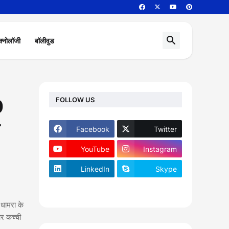
क्नोलॉजी
बॉलीवुड
FOLLOW US
0
Facebook
Twitter
YouTube
Instagram
LinkedIn
Skype
footer-wrapper
धामरा के
और कच्ची