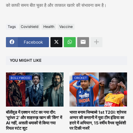
को काफी समय बीत चुका है और तत्काल खतरे की संभावना कम है।
Tags
Covishield
Health
Vaccine
Facebook
YOU MIGHT LIKE
BOLLYWOOD
CRICKET
बॉलीवुड में एक्शन स्टंट का नया दौर:
भारत बनाम जिम्बाब्वे 1st T20I: श्रेयस
'धुरंधर 2' और शाहरुख़ खान की 'किंग' में
अय्यर की कप्तानी में युवा टीम इंडिया का
AI नहीं, असली धमाकों से किया गया
हरारे में अभियान, 15 वर्षीय वैभव सूर्यवंशी
रियल स्टंट शूट
पर टिकी नजरें