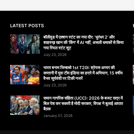
LATEST POSTS
बॉलीवुड में एक्शन स्टंट का नया दौर: 'धुरंधर 2' और
शाहरुख़ खान की 'किंग' में AI नहीं, असली धमाकों से किया
गया रियल स्टंट शूट
July 23, 2026
भारत बनाम जिम्बाब्वे 1st T20I: श्रेयस अय्यर की
कप्तानी में युवा टीम इंडिया का हरारे में अभियान, 15 वर्षीय
वैभव सूर्यवंशी पर टिकी नजरें
July 23, 2026
समान नागरिक संहिता (UCC): 2026 के बजट सत्र में
बिल पेश कर सकती है मोदी सरकार, विपक्ष ने बुलाई आपात
बैठक
January 01, 2026