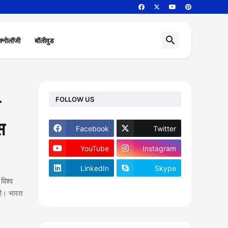
क्नोलॉजी
बॉलीवुड
FOLLOW US
े
स
Facebook
Twitter
YouTube
Instagram
LinkedIn
Skype
विश्व
footer-wrapper
है। भारत