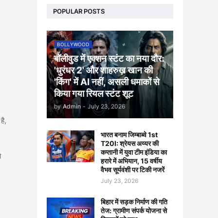
POPULAR POSTS
BOLLYWOOD
बॉलीवुड में एक्शन स्टंट का नया दौर:
'धुरंधर 2' और शाहरुख़ खान की
'किंग' में AI नहीं, असली धमाकों से
किया गया रियल स्टंट शूट
by
Admin
-
July 23, 2026
है,
भारत बनाम जिम्बाब्वे 1st
T20I: श्रेयस अय्यर की
कप्तानी में युवा टीम इंडिया का
ो
हरारे में अभियान, 15 वर्षीय
वैभव सूर्यवंशी पर टिकी नजरें
July 23, 2026
बिहार में सड़क निर्माण की गति
तेज: ग्रामीण संपर्क योजना से