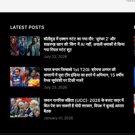
Next
LATEST POSTS
बॉलीवुड में एक्शन स्टंट का नया दौर: 'धुरंधर 2' और
शाहरुख़ खान की 'किंग' में AI नहीं, असली धमाकों से किया
गया रियल स्टंट शूट
July 23, 2026
भारत बनाम जिम्बाब्वे 1st T20I: श्रेयस अय्यर की
कप्तानी में युवा टीम इंडिया का हरारे में अभियान, 15 वर्षीय
वैभव सूर्यवंशी पर टिकी नजरें
July 23, 2026
समान नागरिक संहिता (UCC): 2026 के बजट सत्र में
बिल पेश कर सकती है मोदी सरकार, विपक्ष ने बुलाई आपात
बैठक
January 01, 2026