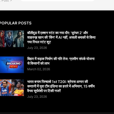
 Post
POPULAR POSTS
बॉलीवुड में एक्शन स्टंट का नया दौर: 'धुरंधर 2' और
शाहरुख़ खान की 'किंग' में AI नहीं, असली धमाकों से किया
गया रियल स्टंट शूट
July 23, 2026
बिहार में सड़क निर्माण की गति तेज: ग्रामीण संपर्क योजना
से किसानों को लाभ
March 02, 2026
भारत बनाम जिम्बाब्वे 1st T20I: श्रेयस अय्यर की
कप्तानी में युवा टीम इंडिया का हरारे में अभियान, 15 वर्षीय
वैभव सूर्यवंशी पर टिकी नजरें
July 23, 2026