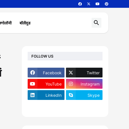
क्नोलॉजी
बॉलीवुड
FOLLOW US
ं
Facebook
Twitter
YouTube
Instagram
LinkedIn
Skype
footer-wrapper