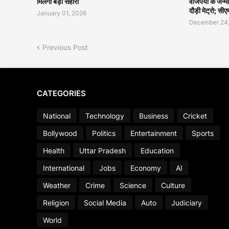
मिलेगा बड़ा सहारा
वाजपेयी के जन्
दौड़ी मेट्रो; सी
January 01, 2026
December 24
Previous Post
CATEGORIES
National
Technology
Business
Cricket
Bollywood
Politics
Entertainment
Sports
Health
Uttar Pradesh
Education
International
Jobs
Economy
AI
Weather
Crime
Science
Culture
Religion
Social Media
Auto
Judiciary
World