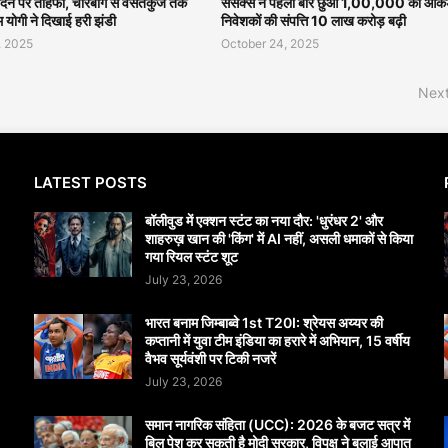
मदिन पर तोहफा, चारबाग से वसंतकुंज तक
सेंसेक्स ने पहली बार छुआ 1,00,000 का आंकड
एम योगी ने दिखाई हरी झंडी
निवेशकों की संपत्ति 10 लाख करोड़ बढ़ी
, 2025
October 24, 2025
Next
LATEST POSTS
बॉलीवुड में एक्शन स्टंट का नया दौर: 'धुरंधर 2' और
शाहरुख़ खान की 'किंग' में AI नहीं, असली धमाकों से किया
गया रियल स्टंट शूट
July 23, 2026
भारत बनाम जिम्बाब्वे 1st T20I: श्रेयस अय्यर की
कप्तानी में युवा टीम इंडिया का हरारे में अभियान, 15 वर्षीय
वैभव सूर्यवंशी पर टिकी नजरें
July 23, 2026
समान नागरिक संहिता (UCC): 2026 के बजट सत्र में
बिल पेश कर सकती है मोदी सरकार, विपक्ष ने बुलाई आपात