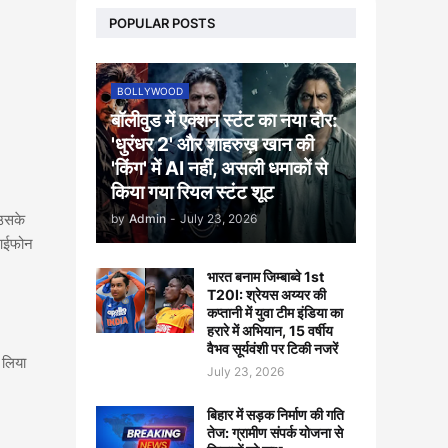
POPULAR POSTS
BOLLYWOOD
बॉलीवुड में एक्शन स्टंट का नया दौर:
'धुरंधर 2' और शाहरुख़ खान की
'किंग' में AI नहीं, असली धमाकों से
किया गया रियल स्टंट शूट
 उसके
by
Admin
-
July 23, 2026
 आईफोन
भारत बनाम जिम्बाब्वे 1st
T20I: श्रेयस अय्यर की
कप्तानी में युवा टीम इंडिया का
हरारे में अभियान, 15 वर्षीय
वैभव सूर्यवंशी पर टिकी नजरें
 लिया
July 23, 2026
बिहार में सड़क निर्माण की गति
तेज: ग्रामीण संपर्क योजना से