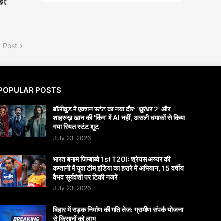
़ा;
 Post
POPULAR POSTS
बॉलीवुड में एक्शन स्टंट का नया दौर: 'धुरंधर 2' और
शाहरुख़ खान की 'किंग' में AI नहीं, असली धमाकों से किया
गया रियल स्टंट शूट
July 23, 2026
भारत बनाम जिम्बाब्वे 1st T20I: श्रेयस अय्यर की
कप्तानी में युवा टीम इंडिया का हरारे में अभियान, 15 वर्षीय
वैभव सूर्यवंशी पर टिकी नजरें
July 23, 2026
बिहार में सड़क निर्माण की गति तेज: ग्रामीण संपर्क योजना
से किसानों को लाभ