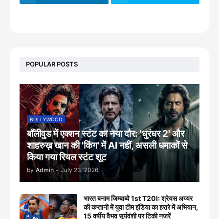
footer-wrapper
POPULAR POSTS
BOLLYWOOD
बॉलीवुड में एक्शन स्टंट का नया दौर: 'धुरंधर 2' और
शाहरुख़ खान की 'किंग' में AI नहीं, असली धमाकों से
किया गया रियल स्टंट शूट
by
Admin
-
July 23, 2026
भारत बनाम जिम्बाब्वे 1st T20I: श्रेयस अय्यर
की कप्तानी में युवा टीम इंडिया का हरारे में अभियान,
15 वर्षीय वैभव सूर्यवंशी पर टिकी नजरें