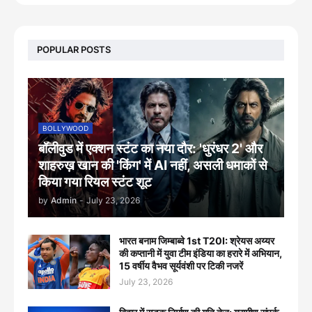
POPULAR POSTS
BOLLYWOOD
बॉलीवुड में एक्शन स्टंट का नया दौर: 'धुरंधर 2' और
शाहरुख़ खान की 'किंग' में AI नहीं, असली धमाकों से
किया गया रियल स्टंट शूट
by
Admin
-
July 23, 2026
भारत बनाम जिम्बाब्वे 1st T20I: श्रेयस अय्यर
की कप्तानी में युवा टीम इंडिया का हरारे में अभियान,
15 वर्षीय वैभव सूर्यवंशी पर टिकी नजरें
July 23, 2026