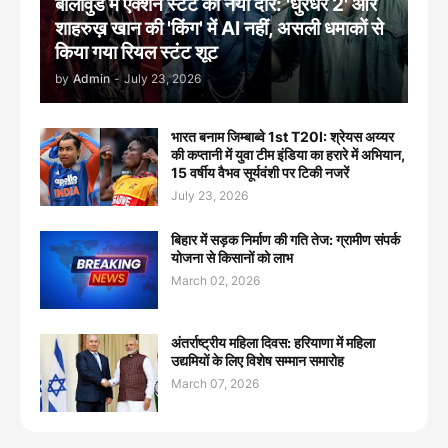
बॉलीवुड में एक्शन स्टंट का नया दौर: 'धुरंधर 2' और
शाहरुख़ खान की 'किंग' में AI नहीं, असली धमाकों से
किया गया रियल स्टंट शूट
by
Admin
-
July 23, 2026
भारत बनाम जिम्बाब्वे 1st T20I: श्रेयस अय्यर
की कप्तानी में युवा टीम इंडिया का हरारे में अभियान,
15 वर्षीय वैभव सूर्यवंशी पर टिकी नजरें
July 23, 2026
बिहार में सड़क निर्माण की गति तेज: ग्रामीण संपर्क
योजना से किसानों को लाभ
March 02, 2026
अंतर्राष्ट्रीय महिला दिवस: हरियाणा में महिला
उद्यमियों के लिए विशेष सम्मान समारोह
March 07, 2026