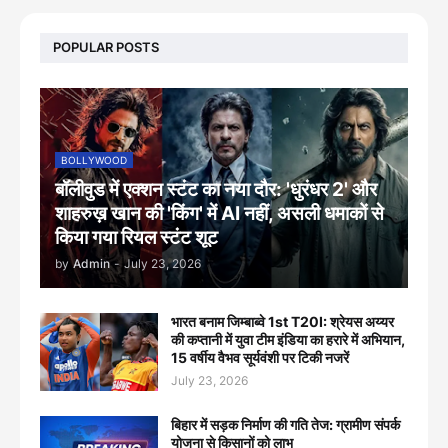
POPULAR POSTS
BOLLYWOOD
बॉलीवुड में एक्शन स्टंट का नया दौर: 'धुरंधर 2' और
शाहरुख़ खान की 'किंग' में AI नहीं, असली धमाकों से
किया गया रियल स्टंट शूट
by
Admin
-
July 23, 2026
भारत बनाम जिम्बाब्वे 1st T20I: श्रेयस अय्यर
की कप्तानी में युवा टीम इंडिया का हरारे में अभियान,
15 वर्षीय वैभव सूर्यवंशी पर टिकी नजरें
July 23, 2026
बिहार में सड़क निर्माण की गति तेज: ग्रामीण संपर्क
योजना से किसानों को लाभ