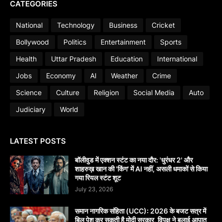
CATEGORIES
National
Technology
Business
Cricket
Bollywood
Politics
Entertainment
Sports
Health
Uttar Pradesh
Education
International
Jobs
Economy
AI
Weather
Crime
Science
Culture
Religion
Social Media
Auto
Judiciary
World
LATEST POSTS
बॉलीवुड में एक्शन स्टंट का नया दौर: 'धुरंधर 2' और
शाहरुख़ खान की 'किंग' में AI नहीं, असली धमाकों से किया
गया रियल स्टंट शूट
July 23, 2026
समान नागरिक संहिता (UCC): 2026 के बजट सत्र में
बिल पेश कर सकती है मोदी सरकार, विपक्ष ने बुलाई आपात