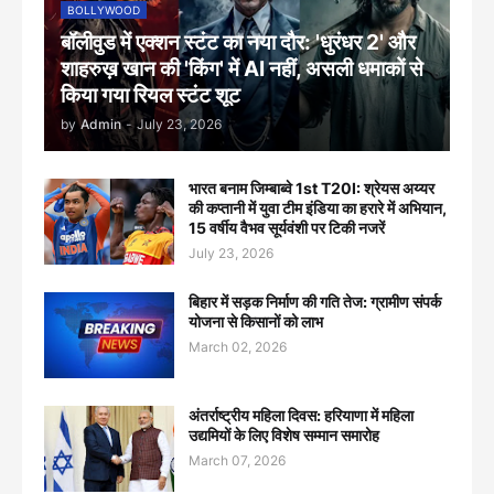
BOLLYWOOD
बॉलीवुड में एक्शन स्टंट का नया दौर: 'धुरंधर 2' और
शाहरुख़ खान की 'किंग' में AI नहीं, असली धमाकों से
किया गया रियल स्टंट शूट
by
Admin
-
July 23, 2026
भारत बनाम जिम्बाब्वे 1st T20I: श्रेयस अय्यर
की कप्तानी में युवा टीम इंडिया का हरारे में अभियान,
15 वर्षीय वैभव सूर्यवंशी पर टिकी नजरें
July 23, 2026
बिहार में सड़क निर्माण की गति तेज: ग्रामीण संपर्क
योजना से किसानों को लाभ
March 02, 2026
अंतर्राष्ट्रीय महिला दिवस: हरियाणा में महिला
उद्यमियों के लिए विशेष सम्मान समारोह
March 07, 2026