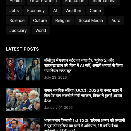
Health
Uttar Pradesh
Education
International
Jobs
Economy
AI
Weather
Crime
Science
Culture
Religion
Social Media
Auto
Judiciary
World
LATEST POSTS
बॉलीवुड में एक्शन स्टंट का नया दौर: 'धुरंधर 2' और
शाहरुख़ खान की 'किंग' में AI नहीं, असली धमाकों से किया
गया रियल स्टंट शूट
July 23, 2026
समान नागरिक संहिता (UCC): 2026 के बजट सत्र में
बिल पेश कर सकती है मोदी सरकार, विपक्ष ने बुलाई आपात
बैठक
January 01, 2026
भारत बनाम जिम्बाब्वे 1st T20I: श्रेयस अय्यर की कप्तानी
में युवा टीम इंडिया का हरारे में अभियान, 15 वर्षीय वैभव
सूर्यवंशी पर टिकी नजरें