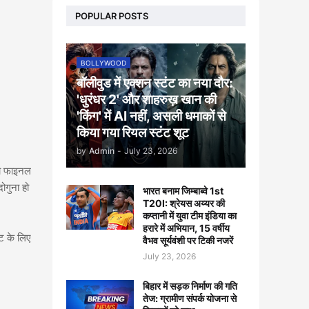
POPULAR POSTS
BOLLYWOOD
बॉलीवुड में एक्शन स्टंट का नया दौर:
'धुरंधर 2' और शाहरुख़ खान की
'किंग' में AI नहीं, असली धमाकों से
किया गया रियल स्टंट शूट
by
Admin
-
July 23, 2026
को फाइनल
ोगुना हो
भारत बनाम जिम्बाब्वे 1st
T20I: श्रेयस अय्यर की
कप्तानी में युवा टीम इंडिया का
हरारे में अभियान, 15 वर्षीय
ेट के लिए
वैभव सूर्यवंशी पर टिकी नजरें
July 23, 2026
बिहार में सड़क निर्माण की गति
तेज: ग्रामीण संपर्क योजना से