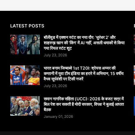
LATEST POSTS
बॉलीवुड में एक्शन स्टंट का नया दौर: 'धुरंधर 2' और
शाहरुख़ खान की 'किंग' में AI नहीं, असली धमाकों से किया
गया रियल स्टंट शूट
July 23, 2026
भारत बनाम जिम्बाब्वे 1st T20I: श्रेयस अय्यर की
कप्तानी में युवा टीम इंडिया का हरारे में अभियान, 15 वर्षीय
वैभव सूर्यवंशी पर टिकी नजरें
July 23, 2026
समान नागरिक संहिता (UCC): 2026 के बजट सत्र में
बिल पेश कर सकती है मोदी सरकार, विपक्ष ने बुलाई आपात
बैठक
January 01, 2026