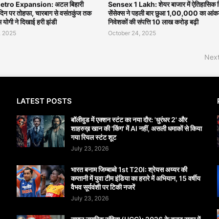
tro Expansion: अटल बिहारी
Sensex 1 Lakh: शेयर बाजार में ऐतिहासिक द
मदिन पर तोहफा, चारबाग से वसंतकुंज तक
सेंसेक्स ने पहली बार छुआ 1,00,000 का आंकड
एम योगी ने दिखाई हरी झंडी
निवेशकों की संपत्ति 10 लाख करोड़ बढ़ी
, 2025
October 24, 2025
Next
LATEST POSTS
बॉलीवुड में एक्शन स्टंट का नया दौर: 'धुरंधर 2' और
शाहरुख़ खान की 'किंग' में AI नहीं, असली धमाकों से किया
गया रियल स्टंट शूट
July 23, 2026
भारत बनाम जिम्बाब्वे 1st T20I: श्रेयस अय्यर की
कप्तानी में युवा टीम इंडिया का हरारे में अभियान, 15 वर्षीय
वैभव सूर्यवंशी पर टिकी नजरें
July 23, 2026