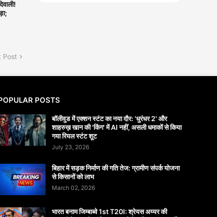
िवाली!
़ा;
 Post
POPULAR POSTS
बॉलीवुड में एक्शन स्टंट का नया दौर: 'धुरंधर 2' और
शाहरुख़ खान की 'किंग' में AI नहीं, असली धमाकों से किया
गया रियल स्टंट शूट
July 23, 2026
बिहार में सड़क निर्माण की गति तेज: ग्रामीण संपर्क योजना
से किसानों को लाभ
March 02, 2026
भारत बनाम जिम्बाब्वे 1st T20I: श्रेयस अय्यर की