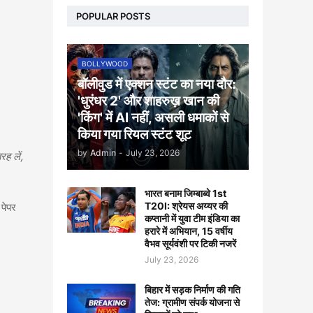
POPULAR POSTS
BOLLYWOOD
बॉलीवुड में एक्शन स्टंट का नया दौर:
'धुरंधर 2' और शाहरुख़ खान की
'किंग' में AI नहीं, असली धमाकों से
किया गया रियल स्टंट शूट
by
Admin
-
July 23, 2026
रह लें,
भारत बनाम जिम्बाब्वे 1st
T20I: श्रेयस अय्यर की
 पेपर
कप्तानी में युवा टीम इंडिया का
हरारे में अभियान, 15 वर्षीय
वैभव सूर्यवंशी पर टिकी नजरें
July 23, 2026
बिहार में सड़क निर्माण की गति
तेज: ग्रामीण संपर्क योजना से