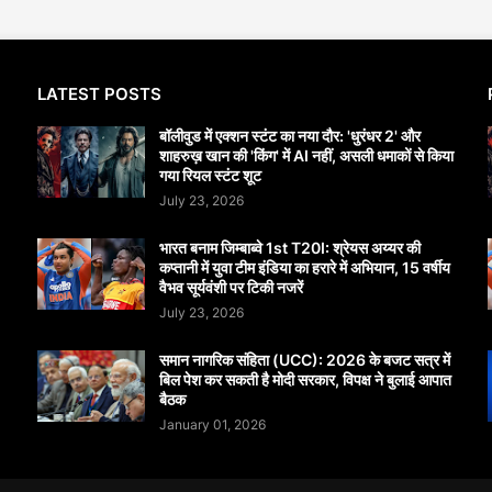
LATEST POSTS
बॉलीवुड में एक्शन स्टंट का नया दौर: 'धुरंधर 2' और
शाहरुख़ खान की 'किंग' में AI नहीं, असली धमाकों से किया
गया रियल स्टंट शूट
July 23, 2026
भारत बनाम जिम्बाब्वे 1st T20I: श्रेयस अय्यर की
कप्तानी में युवा टीम इंडिया का हरारे में अभियान, 15 वर्षीय
वैभव सूर्यवंशी पर टिकी नजरें
July 23, 2026
समान नागरिक संहिता (UCC): 2026 के बजट सत्र में
बिल पेश कर सकती है मोदी सरकार, विपक्ष ने बुलाई आपात
बैठक
January 01, 2026