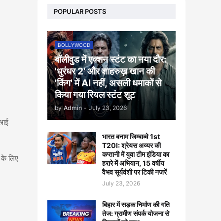
POPULAR POSTS
BOLLYWOOD
बॉलीवुड में एक्शन स्टंट का नया दौर:
'धुरंधर 2' और शाहरुख़ खान की
'किंग' में AI नहीं, असली धमाकों से
किया गया रियल स्टंट शूट
by
Admin
-
July 23, 2026
एआई
भारत बनाम जिम्बाब्वे 1st
T20I: श्रेयस अय्यर की
कप्तानी में युवा टीम इंडिया का
 के लिए
हरारे में अभियान, 15 वर्षीय
वैभव सूर्यवंशी पर टिकी नजरें
July 23, 2026
बिहार में सड़क निर्माण की गति
तेज: ग्रामीण संपर्क योजना से