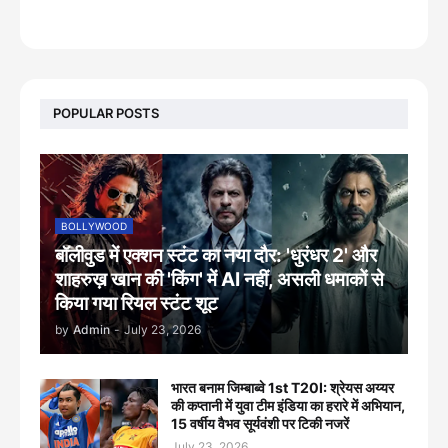
footer-wrapper
POPULAR POSTS
BOLLYWOOD
बॉलीवुड में एक्शन स्टंट का नया दौर: 'धुरंधर 2' और
शाहरुख़ खान की 'किंग' में AI नहीं, असली धमाकों से
किया गया रियल स्टंट शूट
by
Admin
-
July 23, 2026
भारत बनाम जिम्बाब्वे 1st T20I: श्रेयस अय्यर
की कप्तानी में युवा टीम इंडिया का हरारे में अभियान,
15 वर्षीय वैभव सूर्यवंशी पर टिकी नजरें
July 23, 2026