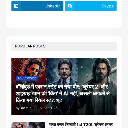
LinkedIn
Skype
footer-wrapper
POPULAR POSTS
BOLLYWOOD
बॉलीवुड में एक्शन स्टंट का नया दौर: 'धुरंधर 2' और
शाहरुख़ खान की 'किंग' में AI नहीं, असली धमाकों से
किया गया रियल स्टंट शूट
by
Admin
-
July 23, 2026
भारत बनाम जिम्बाब्वे 1st T20I: श्रेयस अय्यर