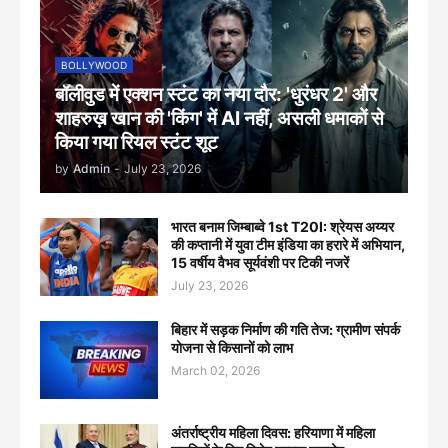
BOLLYWOOD
बॉलीवुड में एक्शन स्टंट का नया दौर: 'धुरंधर 2' और
शाहरुख़ खान की 'किंग' में AI नहीं, असली धमाकों से
किया गया रियल स्टंट शूट
by
Admin
-
July 23, 2026
भारत बनाम जिम्बाब्वे 1st T20I: श्रेयस अय्यर
की कप्तानी में युवा टीम इंडिया का हरारे में अभियान,
15 वर्षीय वैभव सूर्यवंशी पर टिकी नजरें
July 23, 2026
बिहार में सड़क निर्माण की गति तेज: ग्रामीण संपर्क
योजना से किसानों को लाभ
March 02, 2026
अंतर्राष्ट्रीय महिला दिवस: हरियाणा में महिला