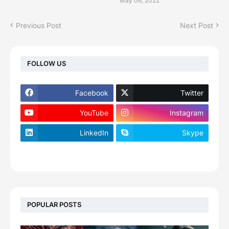
May 06, 2022
Previous Post
Next Post
FOLLOW US
Facebook
Twitter
YouTube
Instagram
LinkedIn
Skype
footer-wrapper
POPULAR POSTS